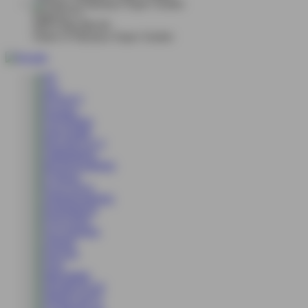
kingcha****t
IDR
8,365,000.00
Gates of Olympus Super Scatter