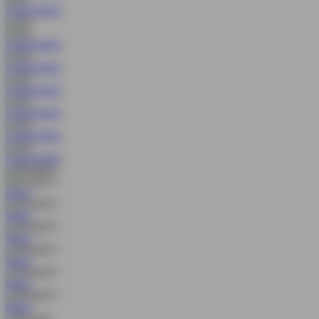
COBA
MAIN
COBA
MAIN
COBA
MAIN
COBA
MAIN
COBA
MAIN
COBA
MAIN
COBA
MAIN
MAIN
MAIN
MAIN
MAIN
MAIN
MAIN