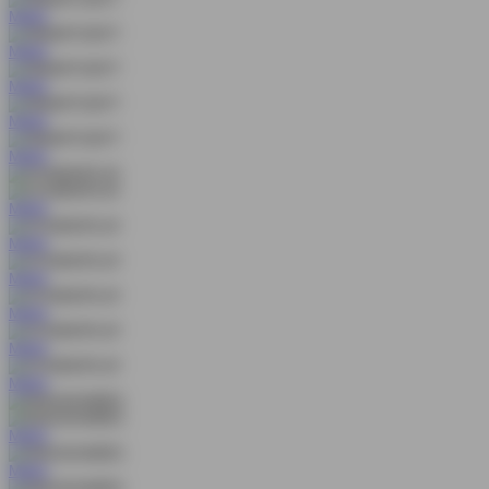
MAIN
MAIN
MAIN
MAIN
MAIN
MAIN
MAIN
MAIN
MAIN
MAIN
MAIN
MAIN
MAIN