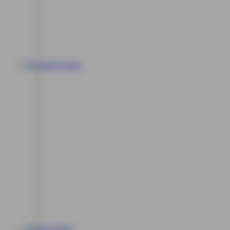
Arcade
Poker