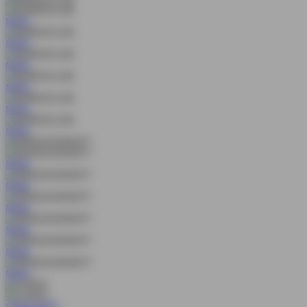
MAIN
MAIN
MAIN
MAIN
MAIN
MAIN
MAIN
MAIN
MAIN
MAIN
MAIN
MAIN
COBA
MAIN