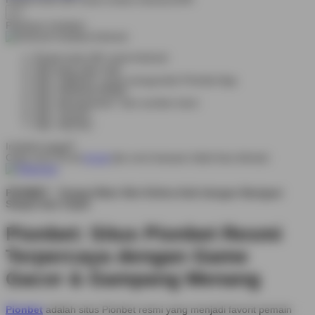
×
Panduan Instalasi
Instalasi Android
Pindai kode QR untuk Android
Pilih buka situs web
Pilih "UNDUH" untuk mengunduh Pionbet App
Pilih "PENGATURAN"
Pilih "Mengizinkan" dari sumber kami
Pilih "Terima"
Pilih "INSTAL"
Instalasi gagal?
Coba versi 32-bit
di sini
jika versi bawaan tidak bisa diinstal.
PIONBET : Tempat Main Slot Online Asik dengan Navigasi
Simpel dan Cepat
Pionbet: Situs Pionbet Resmi
Terpercaya dengan Game
Gacor & Gampang Menang
Pionbet
adalah situs Pionbet resmi yang menjadi favorit pemain