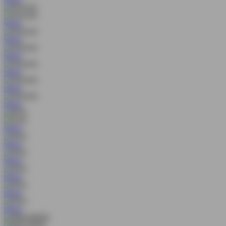
MAIN
MAIN
MAIN
MAIN
MAIN
MAIN
MAIN
MAIN
MAIN
MAIN
MAIN
MAIN
h