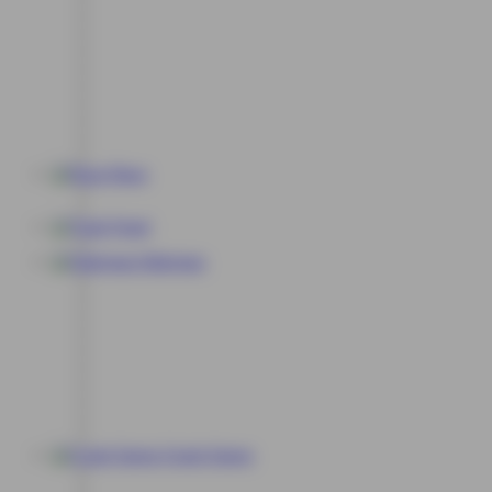
Race
Togel
Olahraga
Crash Game